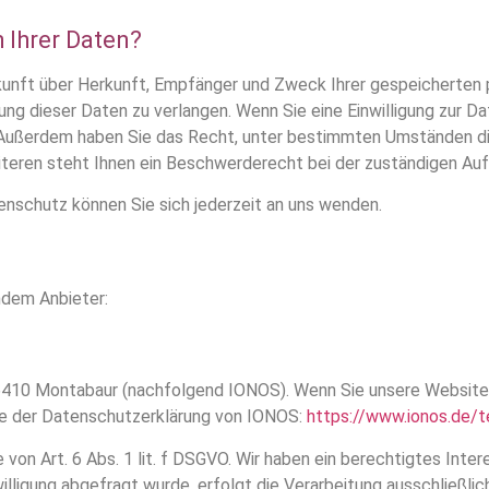
 Ihrer Daten?
skunft über Herkunft, Empfänger und Zweck Ihrer gespeicherten
ng dieser Daten zu verlangen. Wenn Sie eine Einwilligung zur Da
n. Außerdem haben Sie das Recht, unter bestimmten Umständen di
eren steht Ihnen ein Beschwerderecht bei der zuständigen Auf
nschutz können Sie sich jederzeit an uns wenden.
ndem Anbieter:
, 56410 Montabaur (nachfolgend IONOS). Wenn Sie unsere Websit
Sie der Datenschutzerklärung von IONOS:
https://www.ionos.de/t
on Art. 6 Abs. 1 lit. f DSGVO. Wir haben ein berechtigtes Inter
ligung abgefragt wurde, erfolgt die Verarbeitung ausschließlich