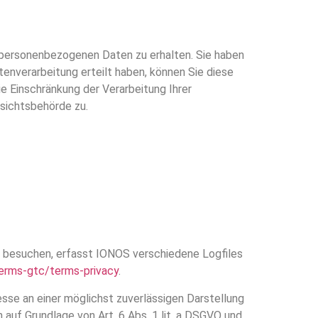
 personenbezogenen Daten zu erhalten. Sie haben
tenverarbeitung erteilt haben, können Sie diese
e Einschränkung der Verarbeitung Ihrer
sichtsbehörde zu.
e besuchen, erfasst IONOS verschiedene Logfiles
erms-gtc/terms-privacy
.
esse an einer möglichst zuverlässigen Darstellung
 auf Grundlage von Art. 6 Abs. 1 lit. a DSGVO und