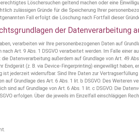
 berechtigtes Löschersuchen geltend machen oder eine Einwillig
chtlich zulässigen Gründe für die Speicherung Ihrer personenbez
tgenannten Fall erfolgt die Löschung nach Fortfall dieser Gründ
chtsgrundlagen der Datenverarbeitung a
haben, verarbeiten wir Ihre personenbezogenen Daten auf Grundlag
 nach Art. 9 Abs. 1 DSGVO verarbeitet werden. Im Falle einer aus
die Datenverarbeitung außerdem auf Grundlage von Art. 49 Abs. 
hr Endgerät (z. B. via Device-Fingerprinting) eingewilligt haben, 
 ist jederzeit widerrufbar. Sind Ihre Daten zur Vertragserfüllung
n auf Grundlage des Art. 6 Abs. 1 lit. b DSGVO. Des Weiteren ver
rlich sind auf Grundlage von Art. 6 Abs. 1 lit. c DSGVO. Die Date
 DSGVO erfolgen. Über die jeweils im Einzelfall einschlägigen R
nt.