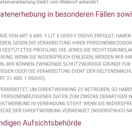
atenverarbeitung bleibt vom Widerruf unberührt.
atenerhebung in besonderen Fällen sowi
VON ART. 6 ABS. 1 LIT. E ODER F DSGVO ERFOLGT, HABEN 
GEBEN, GEGEN DIE VERARBEITUNG IHRER PERSONENBEZOGEN
N GESTÜTZTES PROFILING. DIE JEWEILIGE RECHTSGRUNDLAG
RUNG. WENN SIE WIDERSPRUCH EINLEGEN, WERDEN WIR I
NN, WIR KÖNNEN ZWINGENDE SCHUTZWÜRDIGE GRÜNDE FÜR 
WIEGEN ODER DIE VERARBEITUNG DIENT DER GELTENDMACH
 21 ABS. 1 DSGVO).
RARBEITET, UM DIREKTWERBUNG ZU BETREIBEN, SO HABEN
R PERSONENBEZOGENER DATEN ZUM ZWECKE DERARTIGER WE
IREKTWERBUNG IN VERBINDUNG STEHT. WENN SIE WIDERSP
CKE DER DIREKTWERBUNG VERWENDET (WIDERSPRUCH NACH 
ndigen Aufsichts­behörde